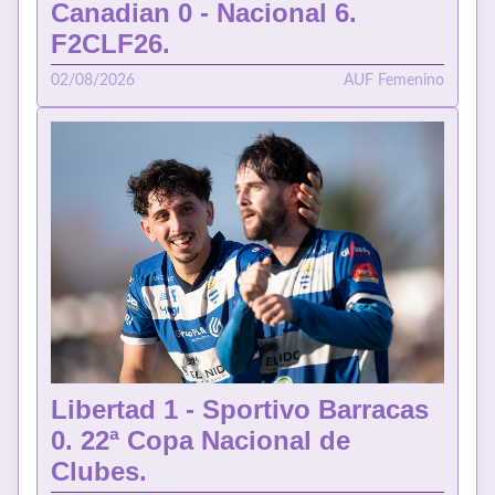
Canadian 0 - Nacional 6.
F2CLF26.
02/08/2026
AUF Femenino
Libertad 1 - Sportivo Barracas
0. 22ª Copa Nacional de
Clubes.