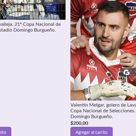
alleja. 21ª Copa Nacional de
Estadio Domingo Burgueño.
Valentín Melgar, golero de Lava
Copa Nacional de Selecciones.
Domingo Burgueño.
$
200,00
rito
Agregar al carrito