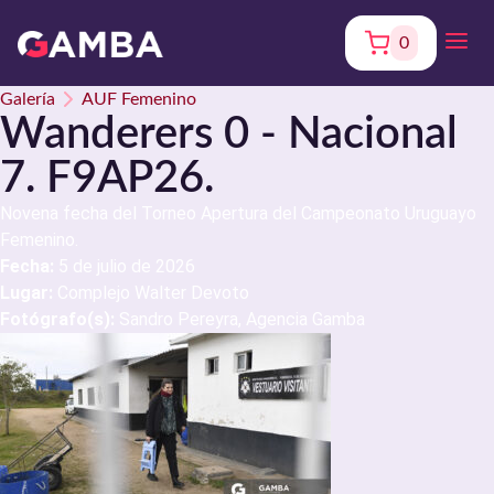
0
Galería
AUF Femenino
Wanderers 0 - Nacional
7. F9AP26.
Novena fecha del Torneo Apertura del Campeonato Uruguayo
Femenino.
Fecha:
5 de julio de 2026
Lugar:
Complejo Walter Devoto
Fotógrafo(s):
Sandro Pereyra, Agencia Gamba