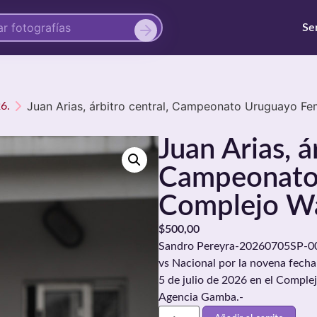
Se
Juan Arias, árbitro central, Campeonato Uruguayo Fe
6.
Juan Arias, á
Campeonato
Complejo Wa
$
500,00
Sandro Pereyra-20260705SP-0083
vs Nacional por la novena fech
5 de julio de 2026 en el Comple
Agencia Gamba.-