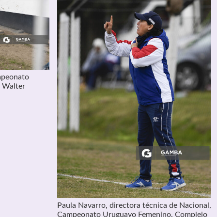
mpeonato
 Walter
Paula Navarro, directora técnica de Nacional,
Campeonato Uruguayo Femenino. Complejo