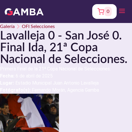
0
Galería
OFI Selecciones
Lavalleja 0 - San José 0.
Final Ida, 21ª Copa
Nacional de Selecciones.
Primera Final de la 21ª Copa Nacional de Selecciones.
Fecha:
6 de abril de 2025
Lugar:
Estadio Municipal Juan Antonio Lavalleja
Fotógrafo(s):
Fernando Morán, Agencia Gamba