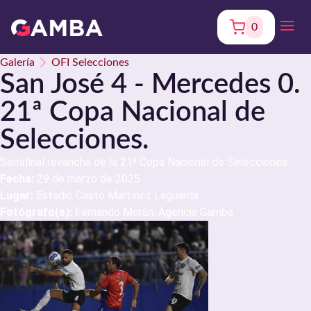
0
Galería
OFI Selecciones
San José 4 - Mercedes 0.
21ª Copa Nacional de
Selecciones.
Semifinal revancha de la 21ª Copa Nacional de Selecciones.
Fecha:
29 de marzo de 2025
Lugar:
Estadio Casto Martínez Laguarda
Fotógrafo(s):
Fernando Morán, Agencia Gamba