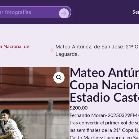
Se
Mateo Antúnez, de San José. 21ª C
pa Nacional de
Laguarda.
Mateo Antúne
Copa Naciona
Estadio Cast
$
200,00
Fernando Morán-20250329FM-024
tras convertir el primer gol de
las semifinales de la 21ª Copa N
Casto Martínez Laguarda, en Sa