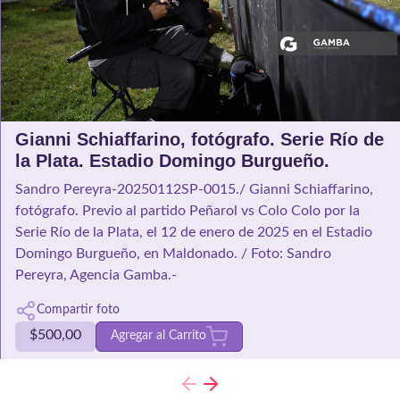
Gianni Schiaffarino, fotógrafo. Serie Río de
la Plata. Estadio Domingo Burgueño.
Sandro Pereyra-20250112SP-0015./ Gianni Schiaffarino,
fotógrafo. Previo al partido Peñarol vs Colo Colo por la
Serie Río de la Plata, el 12 de enero de 2025 en el Estadio
Domingo Burgueño, en Maldonado. / Foto: Sandro
Pereyra, Agencia Gamba.-
Compartir foto
$
500,00
Agregar al Carrito