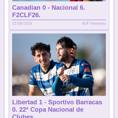
Canadian 0 - Nacional 6.
F2CLF26.
02/08/2026
AUF Femenino
Libertad 1 - Sportivo Barracas
0. 22ª Copa Nacional de
Clubes.