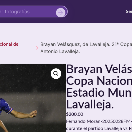
Se
Brayan Velásquez, de Lavalleja. 21ª Cop
cional de
Antonio Lavalleja.
Brayan Velás
Copa Naciona
Estadio Muni
Lavalleja.
$
200,00
Fernando Morán-20250228FM-040
durante el partido Lavalleja vs 