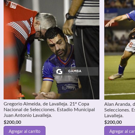
Gregorio Almeida, de Lavalleja. 21ª Copa
Alan Aranda, d
Nacional de Selecciones. Estadio Municipal
Selecciones. E
Juan Antonio Lavalleja.
Lavalleja.
$
200,00
$
200,00
Agregar al carrito
Agregar al car