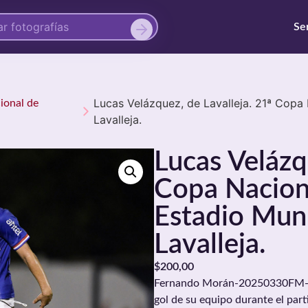
Se
Lucas Velázquez, de Lavalleja. 21ª Copa
cional de
Lavalleja.
Lucas Velázq
Copa Naciona
Estadio Muni
Lavalleja.
$
200,00
Fernando Morán-20250330FM-0751
gol de su equipo durante el part