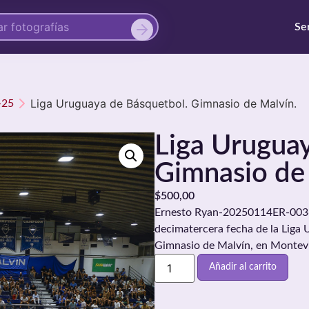
Se
Liga Uruguaya de Básquetbol. Gimnasio de Malvín.
-25
Liga Urugua
Gimnasio de
$
500,00
Ernesto Ryan-20250114ER-0036./
decimatercera fecha de la Liga 
Gimnasio de Malvín, en Montevi
Añadir al carrito