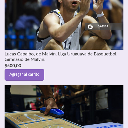
Lucas Capalbo, de Malvín. Liga Uruguaya de Básquetbol.
Gimnasio de Malvín.
$
500,00
Agregar al carrito