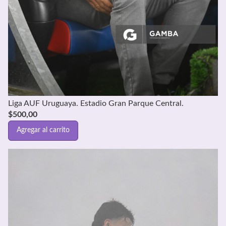
Liga AUF Uruguaya. Estadio Gran Parque Central.
$
500,00
Agregar al carrito