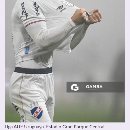
Liga AUF Uruguaya. Estadio Gran Parque Central.