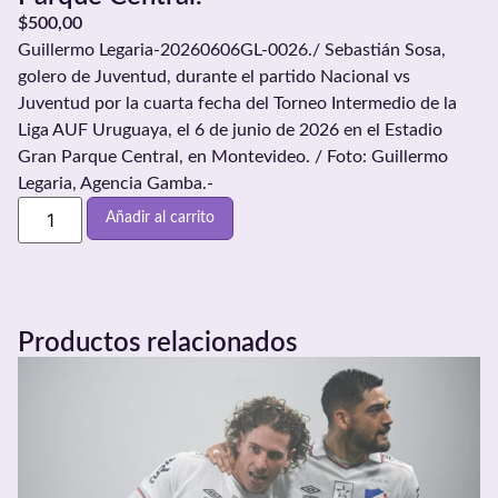
$
500,00
Guillermo Legaria-20260606GL-0026./ Sebastián Sosa,
golero de Juventud, durante el partido Nacional vs
Juventud por la cuarta fecha del Torneo Intermedio de la
Liga AUF Uruguaya, el 6 de junio de 2026 en el Estadio
Gran Parque Central, en Montevideo. / Foto: Guillermo
Legaria, Agencia Gamba.-
Añadir al carrito
Productos relacionados