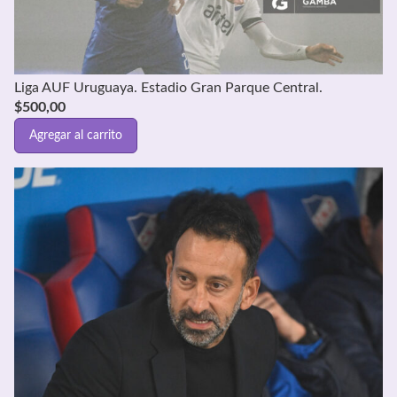
Liga AUF Uruguaya. Estadio Gran Parque Central.
$
500,00
Agregar al carrito