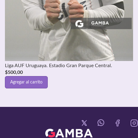
Liga AUF Uruguaya. Estadio Gran Parque Central.
$
500,00
Agregar al carrito