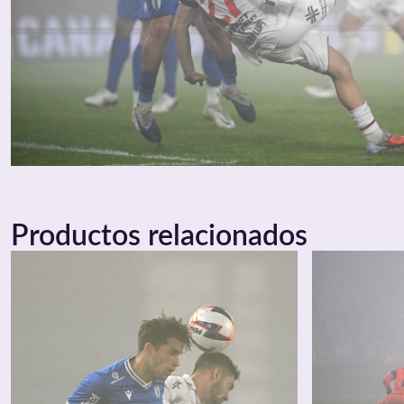
Productos relacionados