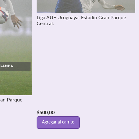
Liga AUF Uruguaya. Estadio Gran Parque
Central.
ran Parque
$
500,00
Agregar al carrito