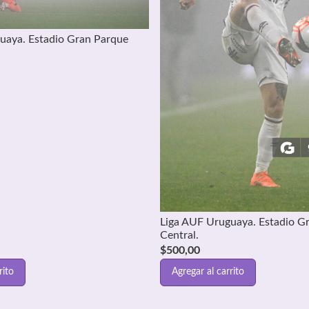
uaya. Estadio Gran Parque
Liga AUF Uruguaya. Estadio G
Central.
$
500,00
rito
Agregar al carrito