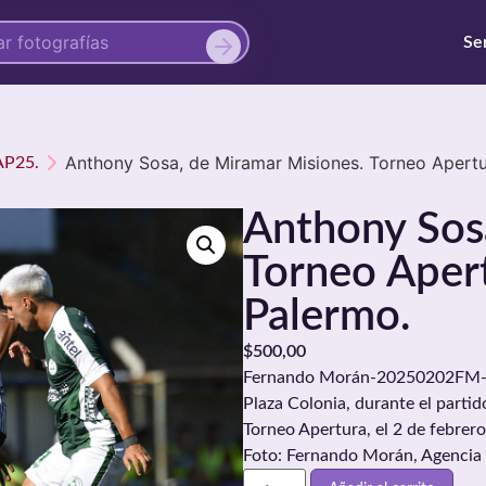
Se
Anthony Sosa, de Miramar Misiones. Torneo Apertu
1AP25.
Anthony Sos
Torneo Apert
Palermo.
$
500,00
Fernando Morán-20250202FM-00
Plaza Colonia, durante el parti
Torneo Apertura, el 2 de febrer
Foto: Fernando Morán, Agencia