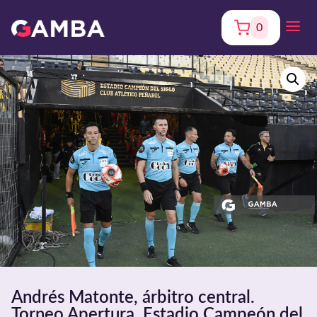
0
Andrés Matonte, árbitro central.
Torneo Apertura. Estadio Campeón del