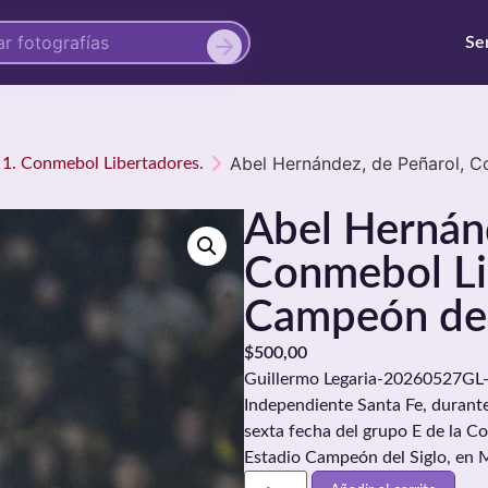
Se
Abel Hernández, de Peñarol, C
 1. Conmebol Libertadores.
Abel Hernán
Conmebol Li
Campeón del
$
500,00
Guillermo Legaria-20260527GL-0
Independiente Santa Fe, durante
sexta fecha del grupo E de la C
Estadio Campeón del Siglo, en 