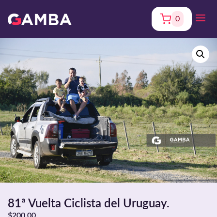
0
81ª Vuelta Ciclista del Uruguay.
$
200,00