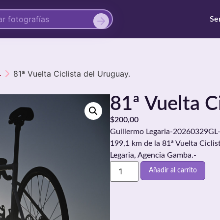
Se
81ª Vuelta Ciclista del Uruguay.
.
81ª Vuelta C
$
200,00
Guillermo Legaria-20260329GL-0
199,1 km de la 81ª Vuelta Cicli
Legaria, Agencia Gamba.-
Añadir al carrito