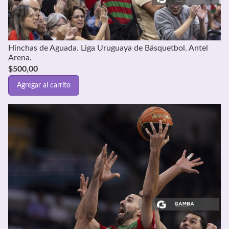
Hinchas de Aguada. Liga Uruguaya de Básquetbol. Antel
Arena.
$
500,00
Agregar al carrito