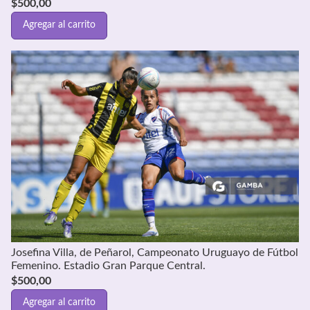
$
500,00
Agregar al carrito
Josefina Villa, de Peñarol, Campeonato Uruguayo de Fútbol
Femenino. Estadio Gran Parque Central.
$
500,00
Agregar al carrito