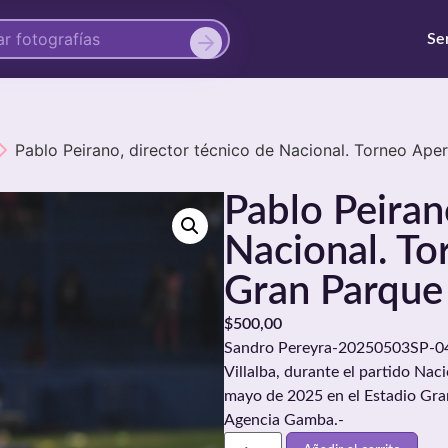
Se
Pablo Peirano, director técnico de Nacional. Torneo Aper
Pablo Peiran
Nacional. To
Gran Parque 
$
500,00
Sandro Pereyra-20250503SP-0442
Villalba, durante el partido Nac
mayo de 2025 en el Estadio Gra
Agencia Gamba.-