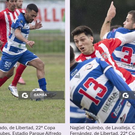
do, de Libertad, 22ª Copa
Nagüel Quimbo, de Lavalleja.
ubes. Estadio Parque Alfredo
Fernández, de Libertad. 22ª C