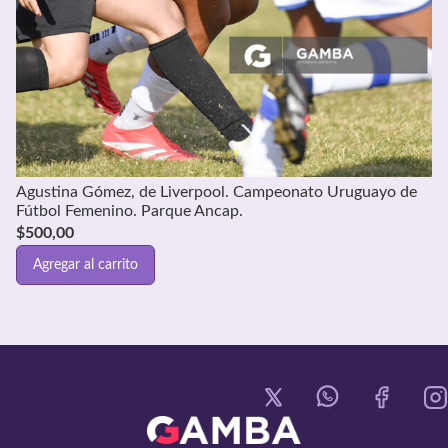
Agustina Gómez, de Liverpool. Campeonato Uruguayo de
Fútbol Femenino. Parque Ancap.
$
500,00
Agregar al carrito