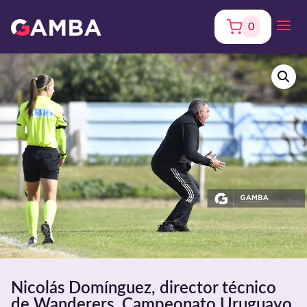
0
Nicolás Domínguez, director técnico
de Wanderers. Campeonato Uruguayo