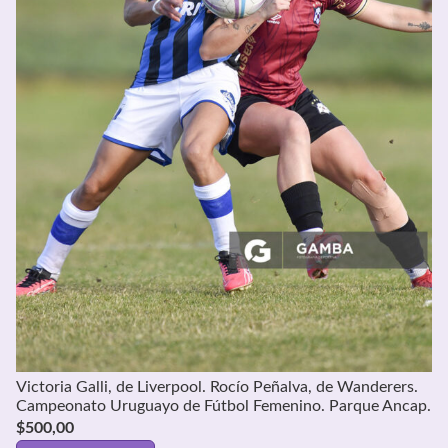
Victoria Galli, de Liverpool. Rocío Peñalva, de Wanderers.
Campeonato Uruguayo de Fútbol Femenino. Parque Ancap.
$
500,00