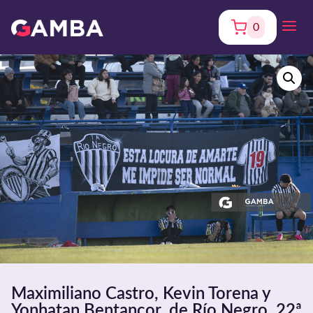
0
Maximiliano Castro, Kevin Torena y
Yonhatan Bentancor, de Río Negro. 22ª