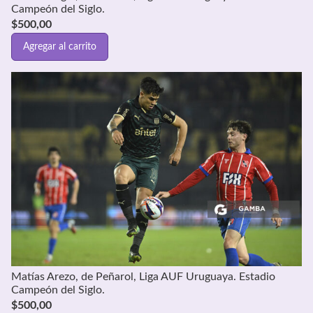
Campeón del Siglo.
$
500,00
Agregar al carrito
Matías Arezo, de Peñarol, Liga AUF Uruguaya. Estadio
Campeón del Siglo.
$
500,00