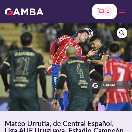
0
Mateo Urrutia, de Central Español,
Liga AUF Uruguaya. Estadio Campeón