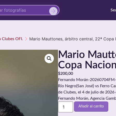
Se
Mario Mauttones, árbitro central, 22ª Copa 
a Clubes OFI.
Mario Mautto
Copa Nacion
$
200,00
Fernando Morán-20260704FM-001
Río Negro(San José) vs Ferro Carr
de Clubes, el 4 de julio de 2026
Fernando Morán, Agencia Gamb
Añadir al carrito