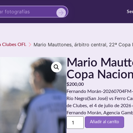
Se
Mario Mauttones, árbitro central, 22ª Copa 
a Clubes OFI.
Mario Mautto
Copa Nacion
$
200,00
Fernando Morán-20260704FM-017
Río Negro(San José) vs Ferro Carr
de Clubes, el 4 de julio de 2026
Fernando Morán, Agencia Gamb
Añadir al carrito