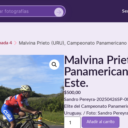
Se
Malvina Prieto (URU), Campeonato Panamericano d
nada 4
Malvina Pri
Panamericano
Este.
$
500,00
Sandro Pereyra-20250426SP-00.
Elite del Campeonato Panamerica
Uruguay. / Foto: Sandro Pereyr
Añadir al carrito