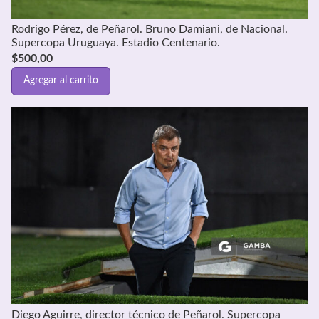
Rodrigo Pérez, de Peñarol. Bruno Damiani, de Nacional.
Supercopa Uruguaya. Estadio Centenario.
$
500,00
Agregar al carrito
Diego Aguirre, director técnico de Peñarol. Supercopa