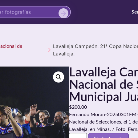
Se
Lavalleja Campeón. 21ª Copa Nacion
Nacional de
Lavalleja.
Lavalleja C
Nacional de 
Municipal Ju
$
200,00
Fernando Morán-20250301FM-153
Nacional de Selecciones, el 1 d
Lavalleja, en Minas. / Foto: F