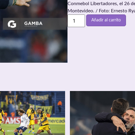
Conmebol Libertadores, el 26 d
Montevideo. / Foto: Ernesto Ry
Añadir al carrito