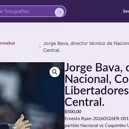
Se
Jorge Bava, director técnico de Nacio
onmebol
Central.
Jorge Bava, 
Nacional, C
Libertadores
Central.
$
500,00
Ernesto Ryan-20260526ER-0013./
partido Nacional vs Coquimbo Un