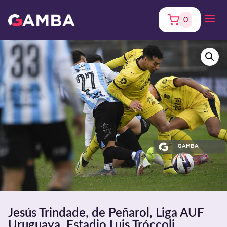
0
Jesús Trindade, de Peñarol, Liga AUF
Uruguaya. Estadio Luis Tróccoli.