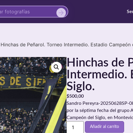
Se
Hinchas de Peñarol. Torneo Intermedio. Estadio Campeón d
Hinchas de P
Intermedio.
Siglo.
$
500,00
Sandro Pereyra-20250628SP-0822
por la séptima fecha del grupo A
Campeón del Siglo, en Montevid
Añadir al carrito