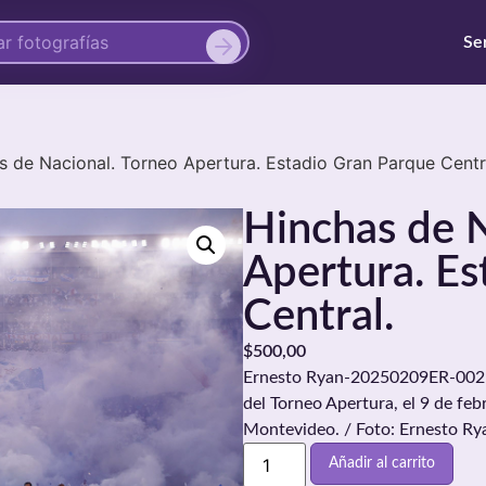
Se
s de Nacional. Torneo Apertura. Estadio Gran Parque Centr
Hinchas de N
Apertura. Es
Central.
$
500,00
Ernesto Ryan-20250209ER-0025./
del Torneo Apertura, el 9 de fe
Montevideo. / Foto: Ernesto Ry
Añadir al carrito