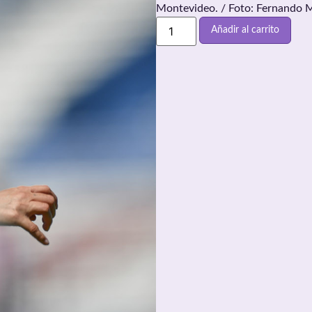
Montevideo. / Foto: Fernando 
Añadir al carrito