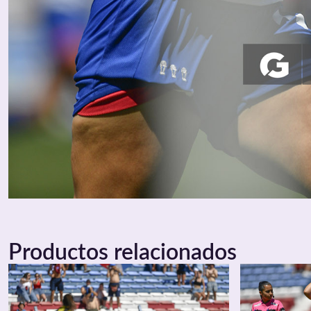
Productos relacionados