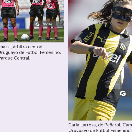
azzi, árbitra central,
ruguayo de Fútbol Femenino.
Parque Central.
Carla Larrosa, de Peñarol, Ca
Uruguayo de Fútbol Femenino.