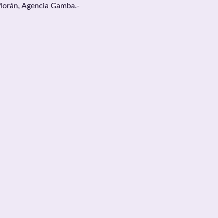
Morán, Agencia Gamba.-