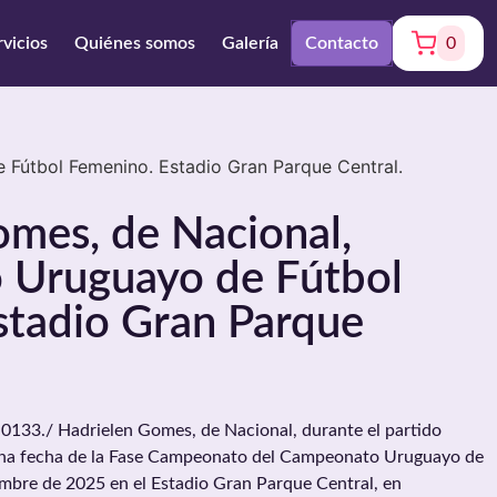
rvicios
Quiénes somos
Galería
Contacto
0
Fútbol Femenino. Estadio Gran Parque Central.
mes, de Nacional,
Uruguayo de Fútbol
stadio Gran Parque
3./ Hadrielen Gomes, de Nacional, durante el partido
vena fecha de la Fase Campeonato del Campeonato Uruguayo de
embre de 2025 en el Estadio Gran Parque Central, en