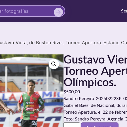
Se
ustavo Viera, de Boston River. Torneo Apertura. Estadio 
Gustavo Vier
Torneo Aper
Olímpicos.
$
500,00
Sandro Pereyra-20250222SP-020
Gabriel Báez, de Nacional, duran
Torneo Apertura, el 22 de febre
Foto: Sandro Pereyra, Agencia 