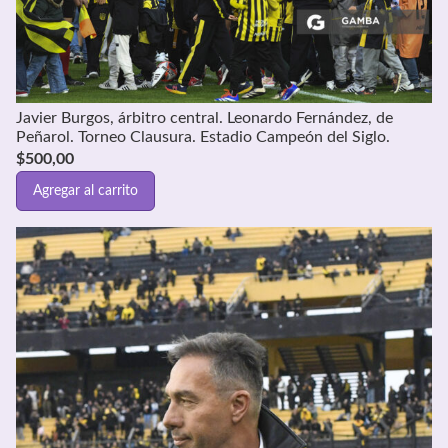
Javier Burgos, árbitro central. Leonardo Fernández, de
Peñarol. Torneo Clausura. Estadio Campeón del Siglo.
$
500,00
Agregar al carrito