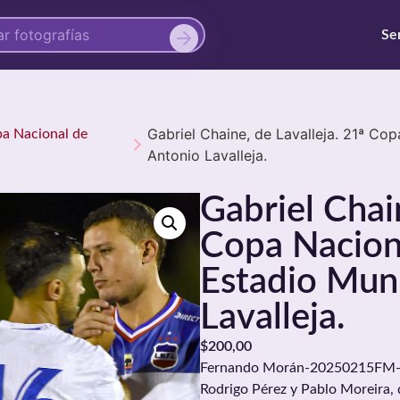
Se
Gabriel Chaine, de Lavalleja. 21ª Co
pa Nacional de
Antonio Lavalleja.
Gabriel Chain
Copa Naciona
Estadio Muni
Lavalleja.
$
200,00
Fernando Morán-20250215FM-005
Rodrigo Pérez y Pablo Moreira, 