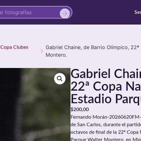
Se
Gabriel Chaine, de Barrio Olímpico, 22
ª Copa Clubes
Montero.
Gabriel Chai
22ª Copa Nac
Estadio Par
$
200,00
Fernando Morán-20260620FM-002
de San Carlos, durante el parti
octavos de final de la 22ª Copa 
Parque Walter Montero, en Min