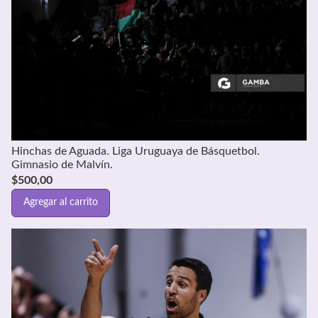
Hinchas de Aguada. Liga Uruguaya de Básquetbol.
Gimnasio de Malvín.
$
500,00
Agregar al carrito