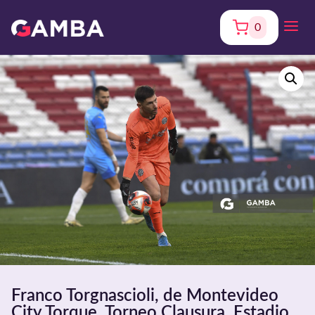
0
Franco Torgnascioli, de Montevideo
City Torque, Torneo Clausura. Estadio