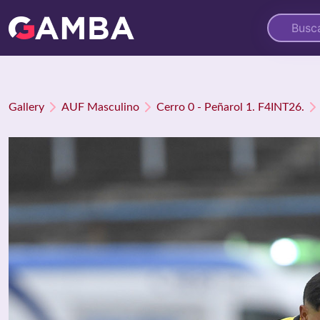
Gallery
AUF Masculino
Cerro 0 - Peñarol 1. F4INT26.