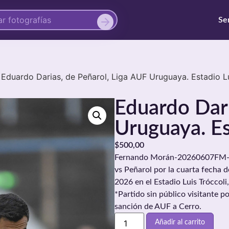
Se
Eduardo Darias, de Peñarol, Liga AUF Uruguaya. Estadio Lu
Eduardo Dari
Uruguaya. Es
$
500,00
Fernando Morán-20260607FM-022
vs Peñarol por la cuarta fecha d
2026 en el Estadio Luis Trócco
*Partido sin público visitante po
sanción de AUF a Cerro.
Añadir al carrito