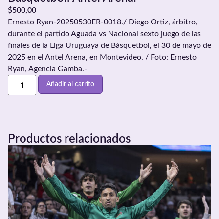
$
500,00
Ernesto Ryan-20250530ER-0018./ Diego Ortiz, árbitro,
durante el partido Aguada vs Nacional sexto juego de las
finales de la Liga Uruguaya de Básquetbol, el 30 de mayo de
2025 en el Antel Arena, en Montevideo. / Foto: Ernesto
Ryan, Agencia Gamba.-
Añadir al carrito
Productos relacionados