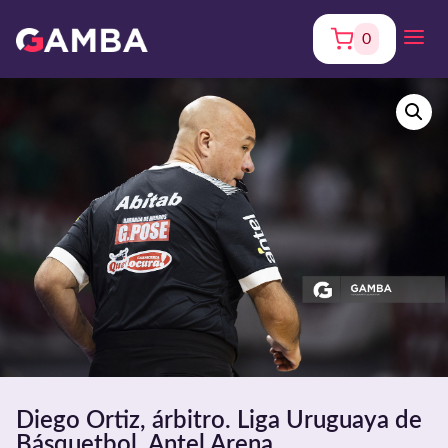
0
Diego Ortiz, árbitro. Liga Uruguaya de
Básquetbol. Antel Arena.