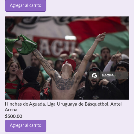
Agregar al carrito
Hinchas de Aguada. Liga Uruguaya de Básquetbol. Antel
Arena.
$
500,00
Agregar al carrito