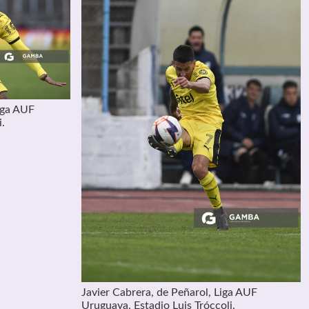
iga AUF
i.
Javier Cabrera, de Peñarol, Liga AUF
Uruguaya. Estadio Luis Tróccoli.