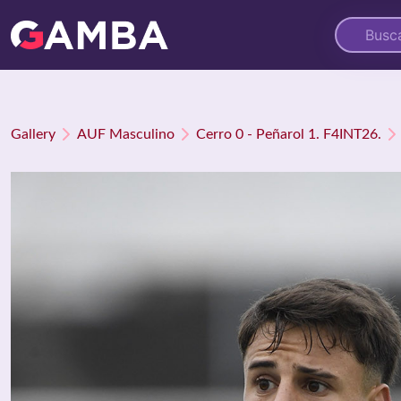
Gallery
AUF Masculino
Cerro 0 - Peñarol 1. F4INT26.