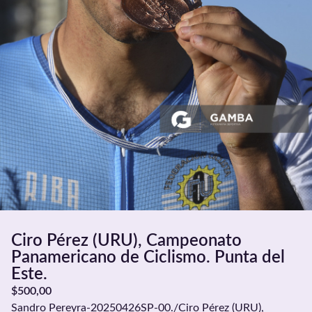
Ciro Pérez (URU), Campeonato
Panamericano de Ciclismo. Punta del
Este.
$
500,00
Sandro Pereyra-20250426SP-00./Ciro Pérez (URU),