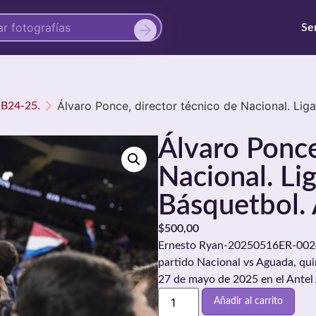
Se
Álvaro Ponce, director técnico de Nacional. Lig
UB24-25.
Álvaro Ponce
Nacional. Li
Básquetbol. 
$
500,00
Ernesto Ryan-20250516ER-0024./
partido Nacional vs Aguada, quin
27 de mayo de 2025 en el Antel
Añadir al carrito