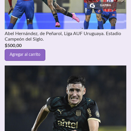
Abel Hernández, de Peñarol, Liga AUF Uruguaya. Estadio
Campeón del Siglo.
$
500,00
Agregar al carrito